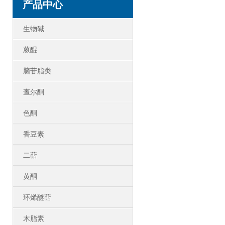
产品中心
生物碱
蒽醌
脑苷脂类
查尔酮
色酮
香豆素
二萜
黄酮
环烯醚萜
木脂素