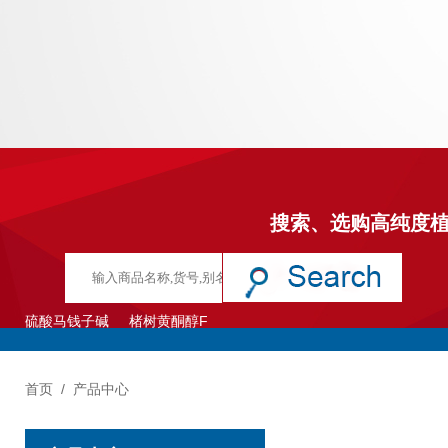
搜索、选购高纯度
硫酸马钱子碱
楮树黄酮醇F
首页
/
产品中心