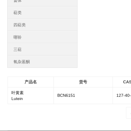
甾体
萜类
四萜类
噻吩
三萜
氧杂蒽酮
产品名
货号
CA
叶黄素
BCN6151
127-40
Lutein