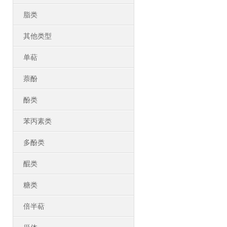
脂类
其他类型
单萜
萘酚
酚类
苯丙素类
多酚类
醌类
糖类
倍半萜